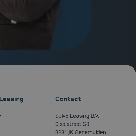
Leasing
Contact
s
Solv8 Leasing B.V.
Sisalstraat 58
8281 JK Genemuiden