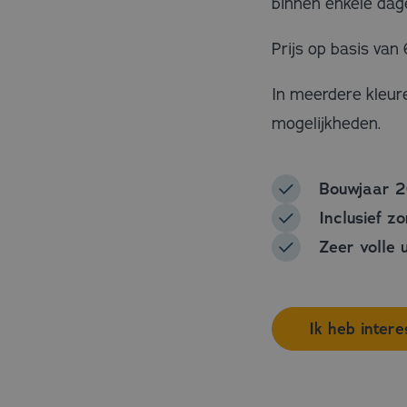
binnen enkele dage
Prijs op basis va
In meerdere kleur
mogelijkheden.
Bouwjaar 2
Inclusief z
Zeer volle 
Ik heb inter