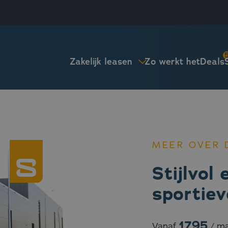
Zo werkt het
Deals
Zakelijk leasen
MEER OVER 
Stijlvol 
sportie
1795
Vanaf
/ ma