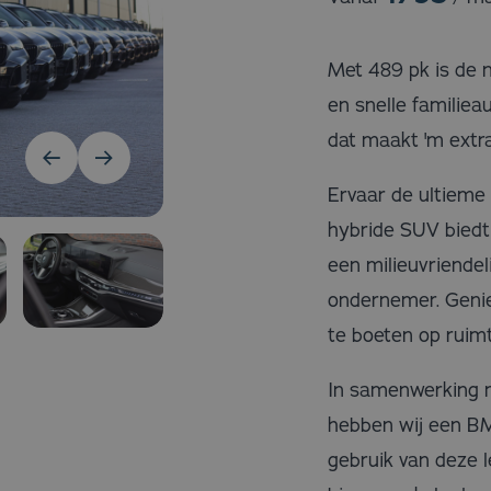
Met 489 pk is de 
en snelle familiea
dat maakt 'm extr
Ervaar de ultieme
hybride SUV biedt
een milieuvriendeli
ondernemer. Geniet
te boeten op ruimte
In samenwerking 
hebben wij een B
gebruik van deze l