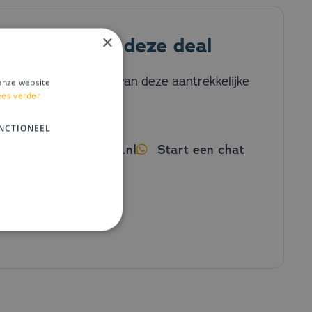
×
mij meer over deze deal
eworden bij het zien van deze aantrekkelijke
onze website
ees verder
n graag van je!
NCTIONEEL
 25 51
info@solv8.nl
Start een chat
Robert Koster
Manager Lease