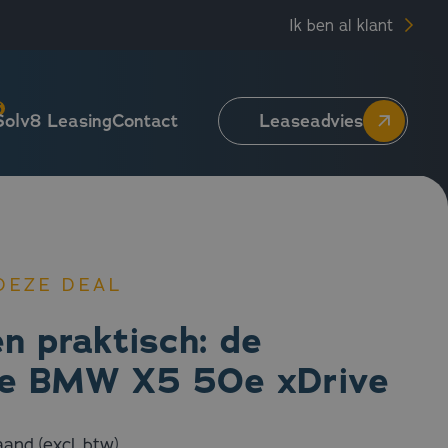
Ik ben al klant
5
Solv8 Leasing
Contact
Leaseadvies
DEZE DEAL
en praktisch: de
ve BMW X5 50e xDrive
and (excl. btw)