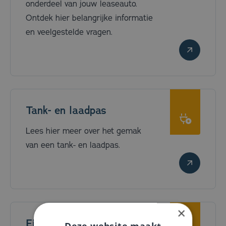
onderdeel van jouw leaseauto.
Ontdek hier belangrijke informatie
en veelgestelde vragen.
Tank- en laadpas
Lees hier meer over het gemak
van een tank- en laadpas.
×
Einde leasecontract