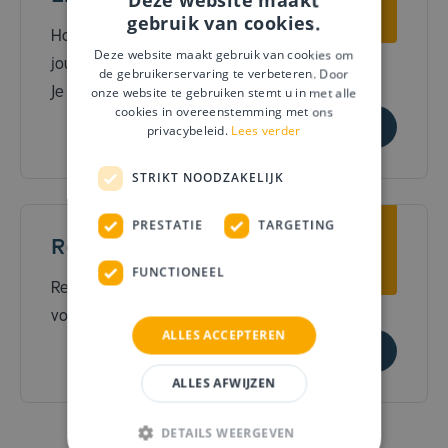
Deze website maakt
gebruik van cookies.
Hoe werkt het als het einde van
Deze website maakt gebruik van cookies om
jouw leasecontract in zicht komt?
de gebruikerservaring te verbeteren. Door
Je leest het hier.
onze website te gebruiken stemt u in met alle
cookies in overeenstemming met ons
privacybeleid.
Lees verder
STRIKT NOODZAKELIJK
PRESTATIE
TARGETING
Reparatie en onderhoud
FUNCTIONEEL
Reparatie en onderhoud van je
voertuig regelen?
ALLES ACCEPTEREN
ALLES AFWIJZEN
DETAILS WEERGEVEN