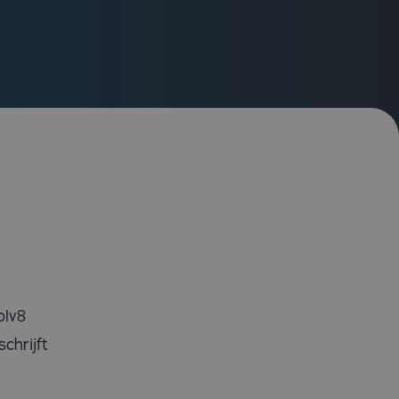
olv8
chrijft