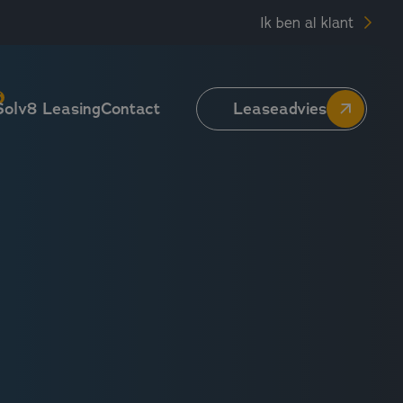
Ik ben al klant
5
Solv8 Leasing
Contact
Leaseadvies