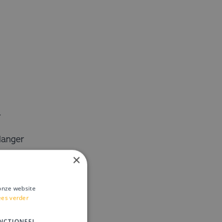
.
langer
ng.
×
onze website
ees verder
NCTIONEEL