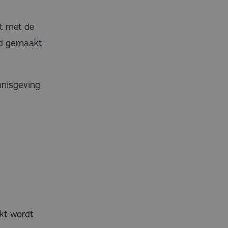
mt met de
erd gemaakt
nnisgeving
kt wordt