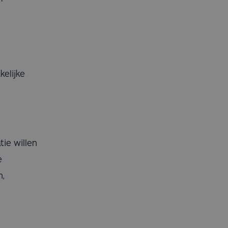
kelijke
ie willen
e
n,