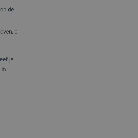
 op de
even, e-
eef je
 in